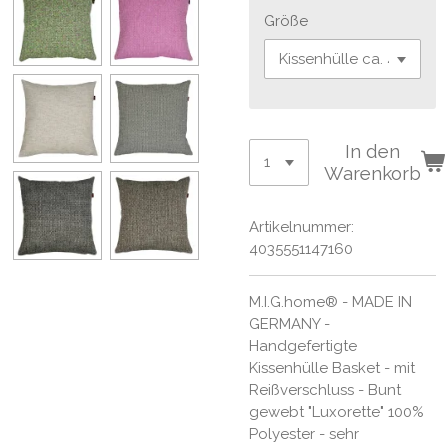
Größe
In den
Warenkorb
Artikelnummer:
4035551147160
M.I.G.home® - MADE IN
GERMANY -
Handgefertigte
Kissenhülle Basket - mit
Reißverschluss - Bunt
gewebt "Luxorette" 100%
Polyester - sehr