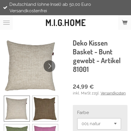
Deutschland (ohne Insel) ab 50,00 Euro
Zum
Versandkostenfrei
Hauptinhalt
springen
M.I.G.HOME
Deko Kissen
Basket - Bunt
gewebt - Artikel
81001
24,99 €
inkl. MwSt zzgl.
Versandkosten
Farbe