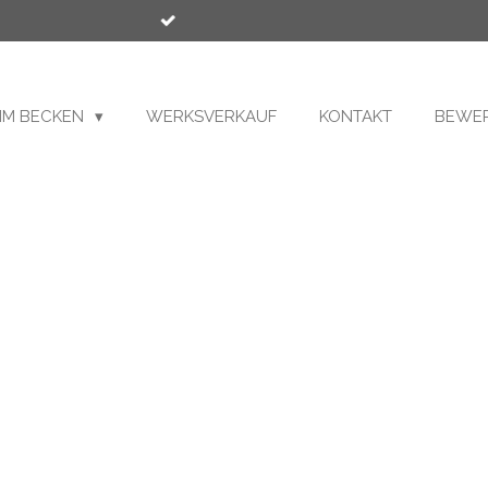
Alle Artikel, werden für Sie nach Beste
MM BECKEN
WERKSVERKAUF
KONTAKT
BEWER