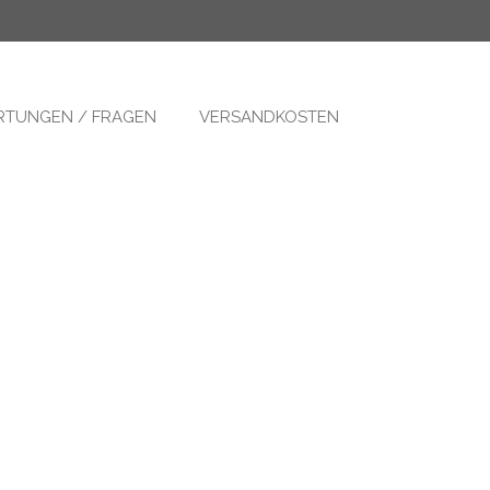
llung schnellstens gefertigt. Versand ca. 2 - 7 Werktage
TUNGEN / FRAGEN
VERSANDKOSTEN