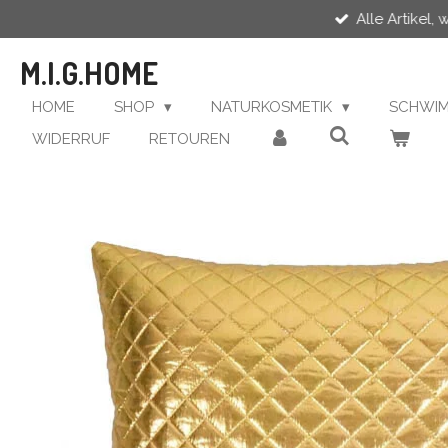
Alle Artikel,
Zum
Hauptinhalt
M.I.G.HOME
springen
HOME
SHOP
NATURKOSMETIK
SCHWI
WIDERRUF
RETOUREN