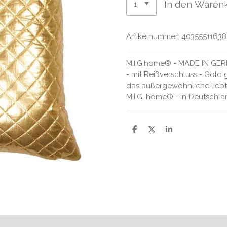
In den Waren
Artikelnummer:
4035551163
M.I.G.home® - MADE IN GERM
- mit Reißverschluss - Gold
das außergewöhnliche liebt -
M.I.G. home® - in Deutschla
T
T
T
e
e
e
i
i
i
l
l
l
e
e
e
n
n
n