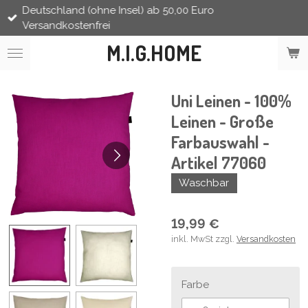
Deutschland (ohne Insel) ab 50,00 Euro
Zum
Versandkostenfrei
Hauptinhalt
springen
M.I.G.HOME
Uni Leinen - 100%
Leinen - Große
Farbauswahl -
Artikel 77060
Waschbar
19,99 €
inkl. MwSt zzgl.
Versandkosten
Farbe