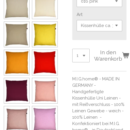
Art
In den
Warenkorb
M.I.G.home® - MADE IN
GERMANY -
Handgefertigte
Kissenhülle Uni Leinen -
mit Reißverschluss - 100%
Leinen Gewebe - weich -
100% Leinen -
Konfektioniert bei M.I.G.
home® - in Deutschland -