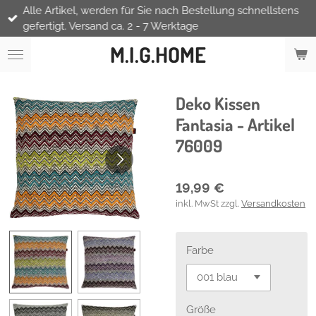
Alle Artikel, werden für Sie nach Bestellung schnellstens
Zum
gefertigt. Versand ca. 2 - 7 Werktage
Hauptinhalt
springen
M.I.G.HOME
Deko Kissen
Fantasia - Artikel
76009
19,99 €
inkl. MwSt zzgl.
Versandkosten
Farbe
Größe