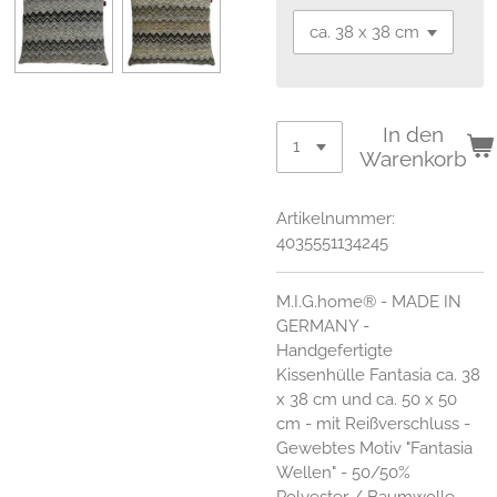
In den
Warenkorb
Artikelnummer:
4035551134245
M.I.G.home® - MADE IN
GERMANY -
Handgefertigte
Kissenhülle Fantasia ca. 38
x 38 cm und ca. 50 x 50
cm - mit Reißverschluss -
Gewebtes Motiv "Fantasia
Wellen" - 50/50%
Polyester / Baumwolle -