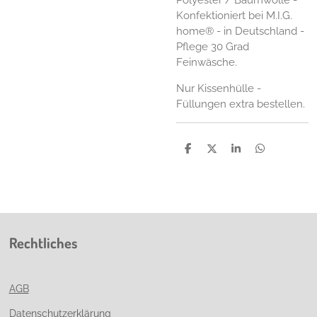
Konfektioniert bei M.I.G.
home® - in Deutschland -
Pflege 30 Grad
Feinwäsche.
Nur Kissenhülle -
Füllungen extra bestellen.
T
T
T
T
e
e
e
e
i
i
i
i
l
l
l
l
e
e
e
e
n
n
n
n
Rechtliches
AGB
Datenschutzerklärung