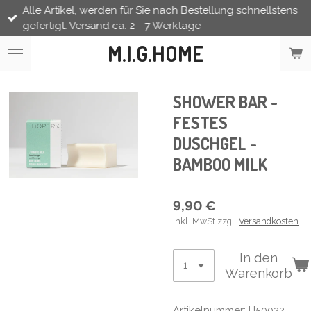
Alle Artikel, werden für Sie nach Bestellung schnellstens
Zum
gefertigt. Versand ca. 2 - 7 Werktage
Hauptinhalt
springen
M.I.G.HOME
SHOWER BAR -
FESTES
DUSCHGEL -
BAMBOO MILK
9,90 €
inkl. MwSt zzgl.
Versandkosten
In den
Warenkorb
Artikelnummer:
H50022