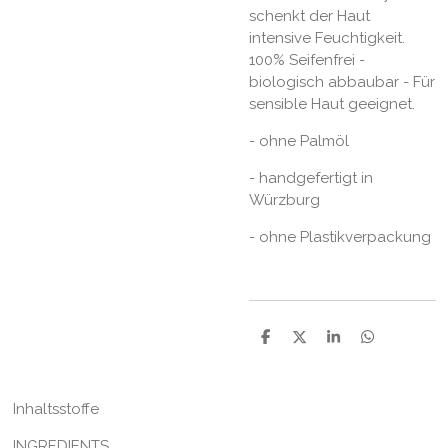
schenkt der Haut
intensive Feuchtigkeit.
100% Seifenfrei -
biologisch abbaubar - Für
sensible Haut geeignet.
- ohne Palmöl
- handgefertigt in
Würzburg
- ohne Plastikverpackung
T
T
T
T
e
e
e
e
i
i
i
i
l
l
l
l
e
e
e
e
Inhaltsstoffe
n
n
n
n
INGREDIENTS