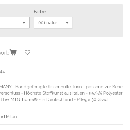
Farbe
korb
044
ANY - Handgefertigte Kissenhülle Turin - passend zur Serie
erschluss - Höchste Stoffkunst aus Italien - 95/5% Polyester
t bei M.I.G. home® - in Deutschland - Pflege 30 Grad
nd Milan