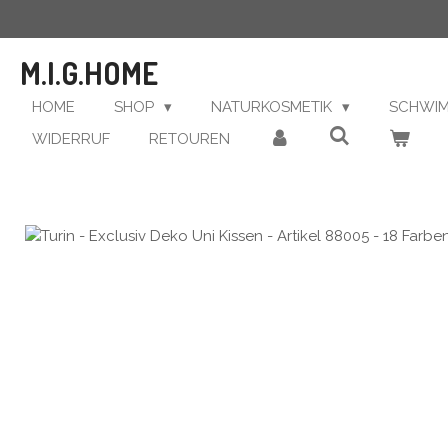
Zum
Hauptinhalt
M.I.G.HOME
springen
HOME
SHOP
NATURKOSMETIK
SCHWI
WIDERRUF
RETOUREN