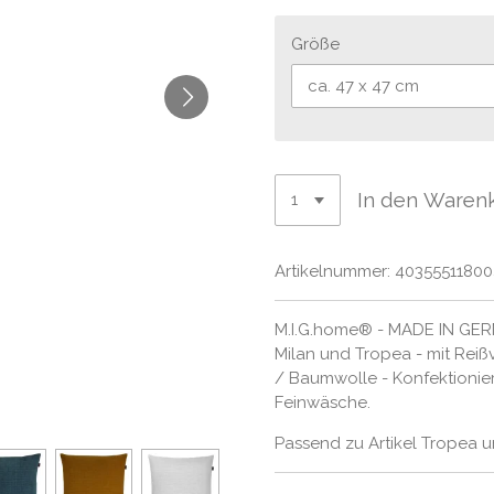
Größe
In den Waren
Artikelnummer:
4035551180
M.I.G.home® - MADE IN GERM
Milan und Tropea - mit Reißv
/ Baumwolle - Konfektionier
Feinwäsche.
Passend zu Artikel Tropea u