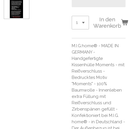
In den
Warenkorb
M.I.G.home® - MADE IN
GERMANY -
Handgefertigte
Kissenhülle Moments - mit
Reißverschluss -
Bedrucktes Motiv
"Moments" - 100%
Baumwolle - Innenleben
extra Füllung mit
Reißverschluss und
Zirbenspänen gefüllt -
Konfektioniert bei M.I.G.
home® - in Deutschland -
Der Außenbezug ist bei