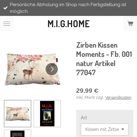
Persönliche Abholung im Shop nach Fertigstellung ist
Zum
möglich.
Hauptinhalt
springen
M.I.G.HOME
Zirben Kissen
Moments - Fb. 001
natur Artikel
77047
29,99 €
inkl. MwSt zzgl.
Versandkosten
Art