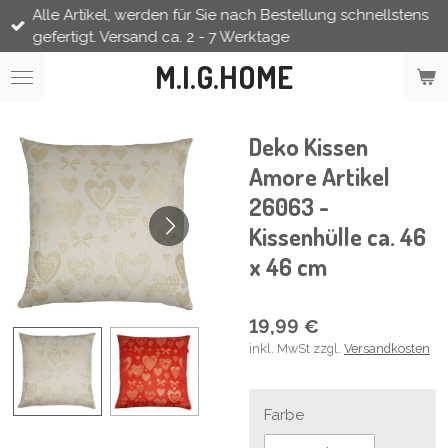
Alle Artikel, werden für Sie nach Bestellung schnellstens
Zum
gefertigt. Versand ca. 2 - 7 Werktage
Hauptinhalt
springen
M.I.G.HOME
Deko Kissen
Amore Artikel
26063 -
Kissenhülle ca. 46
x 46 cm
19,99 €
inkl. MwSt zzgl.
Versandkosten
Farbe