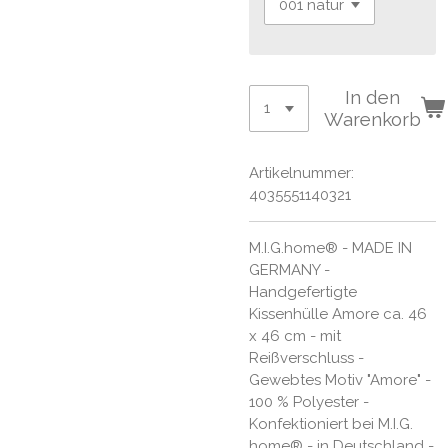
In den
Warenkorb
Artikelnummer:
4035551140321
M.I.G.home® - MADE IN
GERMANY -
Handgefertigte
Kissenhülle Amore ca. 46
x 46 cm - mit
Reißverschluss -
Gewebtes Motiv "Amore" -
100 % Polyester -
Konfektioniert bei M.I.G.
home® - in Deutschland -