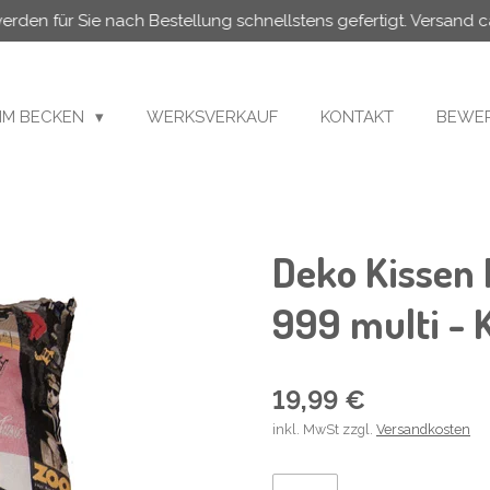
 werden für Sie nach Bestellung schnellstens gefertigt. Versand c
MM BECKEN
WERKSVERKAUF
KONTAKT
BEWER
Deko Kissen 
999 multi - 
19,99 €
inkl. MwSt zzgl.
Versandkosten