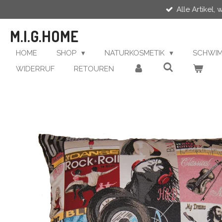
Alle Artikel,
Zum
Hauptinhalt
M.I.G.HOME
springen
HOME
SHOP
NATURKOSMETIK
SCHWI
WIDERRUF
RETOUREN