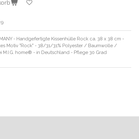
korb
29
ANY - Handgefertigte Kissenhülle Rock ca. 38 x 38 cm -
tes Motiv "Rock" - 38/31/31% Polyester / Baumwolle /
ei M.I.G. home® - in Deutschland - Pflege 30 Grad