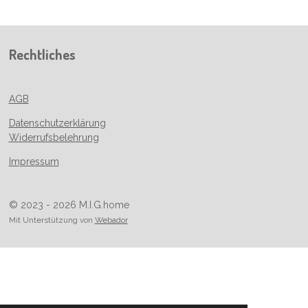
e
e
e
e
n
n
n
n
Rechtliches
AGB
Datenschutzerklärung
Widerrufsbelehrung
Impressum
© 2023 - 2026 M.I.G.home
Mit Unterstützung von
Webador