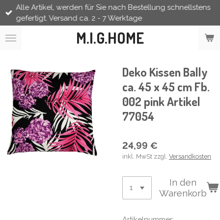
Alle Artikel, werden für Sie nach Bestellung schnellstens
Zum
gefertigt. Versand ca. 2 - 7 Werktage
Hauptinhalt
springen
M.I.G.HOME
Deko Kissen Bally
ca. 45 x 45 cm Fb.
002 pink Artikel
77054
24,99 €
inkl. MwSt zzgl.
Versandkosten
In den
Warenkorb
Artikelnummer: