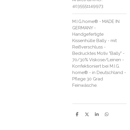
4035551149973
M.I.G.home® - MADE IN
GERMANY -
Handgefertigte
Kissenhülle Bally - mit
Reißverschluss -
Bedrucktes Motiv "Bally" -
70/30% Viskose/Leinen -
Konfektioniert bei M.I.G.
home® - in Deutschland -
Pflege 30 Grad
Feinwäsche.
T
T
T
T
e
e
e
e
i
i
i
i
l
l
l
l