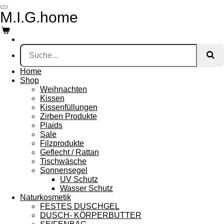
Zum
M.I.G.home
Hauptinhalt
springen
Home
Shop
Weihnachten
Kissen
Kissenfüllungen
Zirben Produkte
Plaids
Sale
Filzprodukte
Geflecht / Rattan
Tischwäsche
Sonnensegel
UV Schutz
Wasser Schutz
Naturkosmetik
FESTES DUSCHGEL
DUSCH- KÖRPERBUTTER