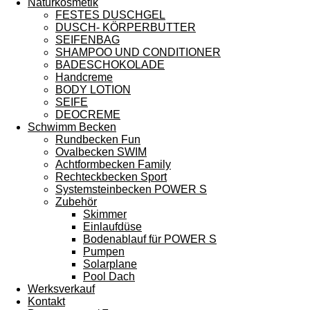
Naturkosmetik
FESTES DUSCHGEL
DUSCH- KÖRPERBUTTER
SEIFENBAG
SHAMPOO UND CONDITIONER
BADESCHOKOLADE
Handcreme
BODY LOTION
SEIFE
DEOCREME
Schwimm Becken
Rundbecken Fun
Ovalbecken SWIM
Achtformbecken Family
Rechteckbecken Sport
Systemsteinbecken POWER S
Zubehör
Skimmer
Einlaufdüse
Bodenablauf für POWER S
Pumpen
Solarplane
Pool Dach
Werksverkauf
Kontakt