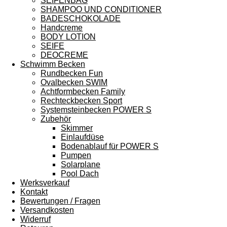
SEIFENBAG
SHAMPOO UND CONDITIONER
BADESCHOKOLADE
Handcreme
BODY LOTION
SEIFE
DEOCREME
Schwimm Becken
Rundbecken Fun
Ovalbecken SWIM
Achtformbecken Family
Rechteckbecken Sport
Systemsteinbecken POWER S
Zubehör
Skimmer
Einlaufdüse
Bodenablauf für POWER S
Pumpen
Solarplane
Pool Dach
Werksverkauf
Kontakt
Bewertungen / Fragen
Versandkosten
Widerruf