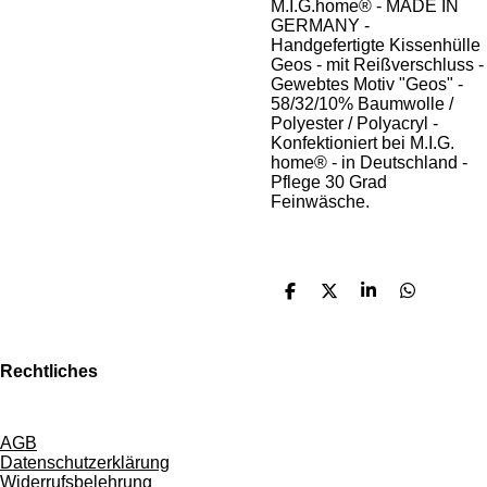
M.I.G.home® - MADE IN
GERMANY -
Handgefertigte Kissenhülle
Geos - mit Reißverschluss -
Gewebtes Motiv "Geos" -
58/32/10% Baumwolle /
Polyester / Polyacryl -
Konfektioniert bei M.I.G.
home® - in Deutschland -
Pflege 30 Grad
Feinwäsche.
T
T
T
T
e
e
e
e
i
i
i
i
l
l
l
l
e
e
e
e
Rechtliches
n
n
n
n
AGB
Datenschutzerklärung
Widerrufsbelehrung